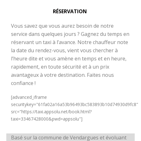
RÉSERVATION
Vous savez que vous aurez besoin de notre
service dans quelques jours ? Gagnez du temps en
réservant un taxi à l’avance. Notre chauffeur note
la date du rendez-vous, vient vous chercher à
l’heure dite et vous amène en temps et en heure,
rapidement, en toute sécurité et à un prix
avantageux à votre destination. Faites nous
confiance !
[advanced_iframe
securitykey="61fa02a16a53b96493bc583893b10d74930d9fc8"
src="https://taxi.appsolu.net/book.html?
taxi=33467428000&pwd=appsolu"]
Basé sur la commune de Vendargues et évoluant